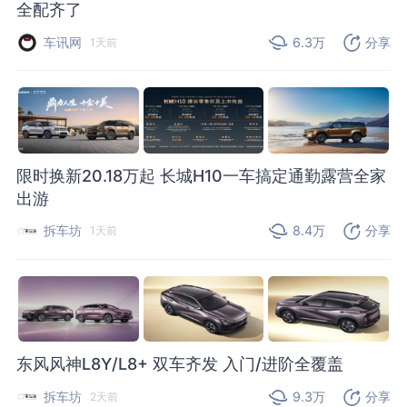
全配齐了
车讯网
6.3万
分享
1天前
限时换新20.18万起 长城H10一车搞定通勤露营全家
出游
拆车坊
8.4万
分享
1天前
东风风神L8Y/L8+ 双车齐发 入门/进阶全覆盖
拆车坊
9.3万
分享
2天前