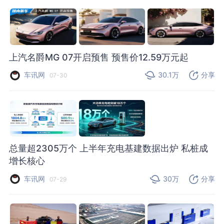
上汽名爵MG 07开启预售 预售价12.59万元起
车讯网
30.1万
分享
07-30
总量超2305万个 上半年充电基建数据出炉 私桩成
增长核心
车讯网
30万
分享
07-29