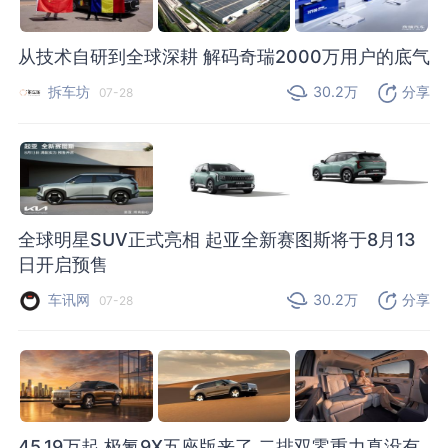
从技术自研到全球深耕 解码奇瑞2000万用户的底气
拆车坊
30.2万
分享
07-28
全球明星SUV正式亮相 起亚全新赛图斯将于8月13
日开启预售
车讯网
30.2万
分享
07-28
45.19万起 极氪9X五座版来了 二排双零重力真没有