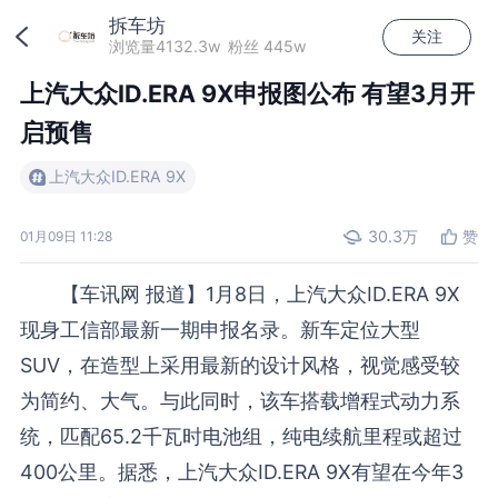
拆车坊
关注
加载中...
浏览量4132.3w
粉丝 445w
上汽大众ID.ERA 9X申报图公布 有望3月开
启预售
上汽大众ID.ERA 9X
30.3万
赞
01月09日 11:28
【
车讯网
报道】1月8日，上汽大众ID.ERA 9X
现身工信部最新一期申报名录。新车定位大型
SUV，在造型上采用最新的设计风格，视觉感受较
为简约、大气。与此同时，该车搭载增程式动力系
统，匹配65.2千瓦时电池组，纯电续航里程或超过
400公里。据悉，上汽大众ID.ERA 9X有望在今年3