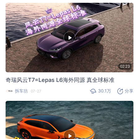
02:23
奇瑞风云T7=Lepas L6海外同源 真全球标准
拆车坊
30.1万
分享
07-27