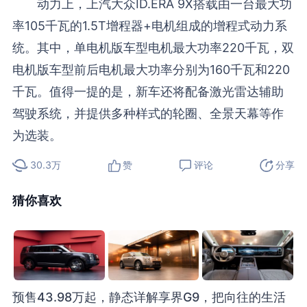
动力上，上汽大众ID.ERA 9X搭载由一台最大功
率105千瓦的1.5T增程器+电机组成的增程式动力系
统。其中，单电机版车型电机最大功率220千瓦，双
电机版车型前后电机最大功率分别为160千瓦和220
千瓦。值得一提的是，新车还将配备激光雷达辅助
驾驶系统，并提供多种样式的轮圈、全景天幕等作
为选装。
30.3万
赞
评论
分享
猜你喜欢
预售43.98万起，静态详解享界G9，把向往的生活