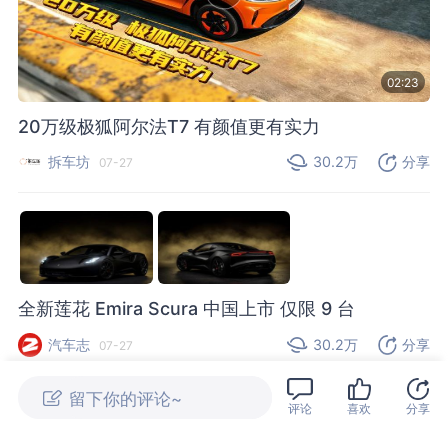
02:23
20万级极狐阿尔法T7 有颜值更有实力
拆车坊
30.2万
分享
07-27
全新莲花 Emira Scura 中国上市 仅限 9 台
汽车志
30.2万
分享
07-27
评论
喜欢
分享