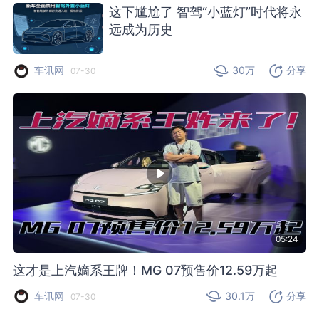
这下尴尬了 智驾“小蓝灯”时代将永
远成为历史
车讯网
30万
分享
07-30
05:24
这才是上汽嫡系王牌！MG 07预售价12.59万起
车讯网
30.1万
分享
07-30