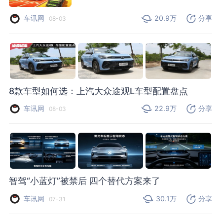
车讯网
20.9万
分享
08-03
8款车型如何选：上汽大众途观L车型配置盘点
车讯网
22.9万
分享
08-03
智驾“小蓝灯”被禁后 四个替代方案来了
车讯网
30.1万
分享
07-31