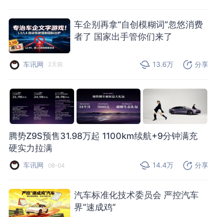
车企别再拿“自创模糊词”忽悠消费
者了 国家出手管你们来了
车讯网
13.6万
分享
2天前
腾势Z9S预售31.98万起 1100km续航+9分钟满充
硬实力拉满
车讯网
14.4万
分享
08-04
汽车标准化技术委员会 严控汽车
界“速成鸡”