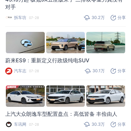
对手
拆车坊
30.2万
分享
07-28
蔚来ES9：重新定义行政级纯电SUV
汽车志
30.1万
分享
07-28
上汽大众朗逸车型配置盘点：高低皆备 丰俭由人
车讯网
30.3万
分享
07-28