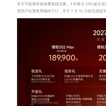
车主可收获终身免费基础流量、3 年每月 10G 娱
需用户在预售周期内下订，并于 7 月 31 日前完成提