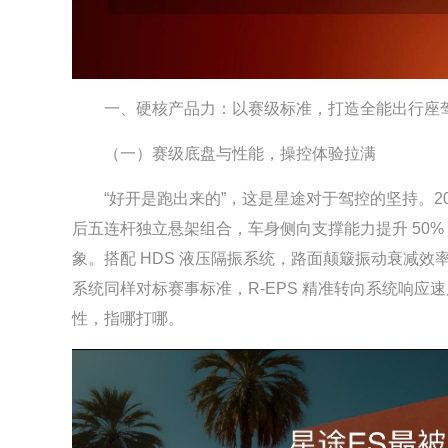
一、硬核产品力：以赛级标准，打造全能出行座
（一）赛级底盘与性能，操控体验拉满
“好开是跑出来的”，这是星途对于驾控的坚持。2027 
后五连杆独立悬架组合，车身侧向支撑能力提升 50
象。搭配 HDS 液压隔振系统，路面颠簸振动衰减效
系统同样对标赛事标准，R-EPS 精准转向系统响应速度可
性，指哪打哪。