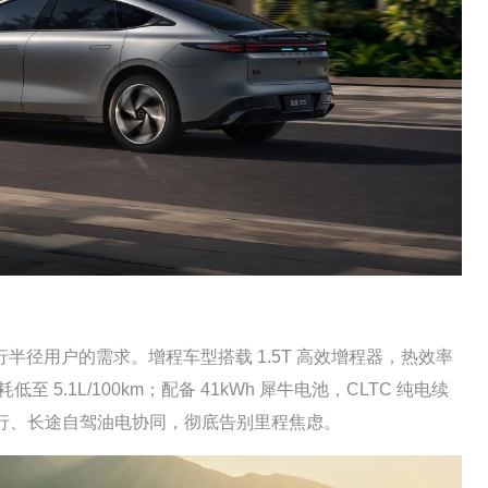
用户的需求。增程车型搭载 1.5T 高效增程器，热效率
低至 5.1L/100km；配备 41kWh 犀牛电池，CLTC 纯电续
纯电出行、长途自驾油电协同，彻底告别里程焦虑。