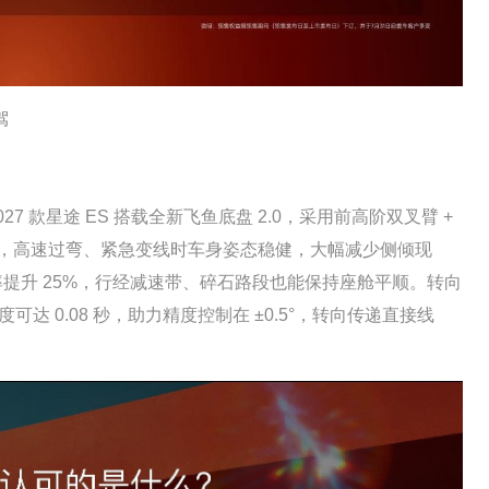
驾
款星途 ES 搭载全新飞鱼底盘 2.0，采用前高阶双叉臂 +
%，高速过弯、紧急变线时车身姿态稳健，大幅减少侧倾现
率提升 25%，行经减速带、碎石路段也能保持座舱平顺。转向
达 0.08 秒，助力精度控制在 ±0.5°，转向传递直接线