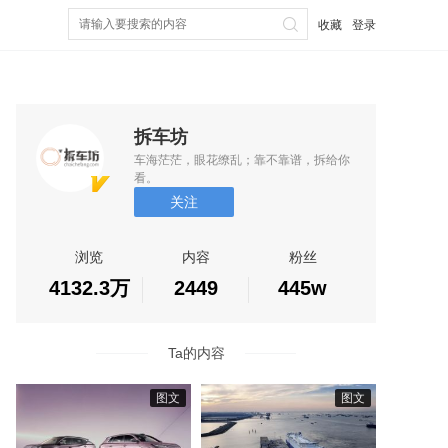
收藏
登录
拆车坊
车海茫茫，眼花缭乱；靠不靠谱，拆给你
看。
关注
浏览
内容
粉丝
4132.3万
2449
445w
Ta的内容
图文
图文