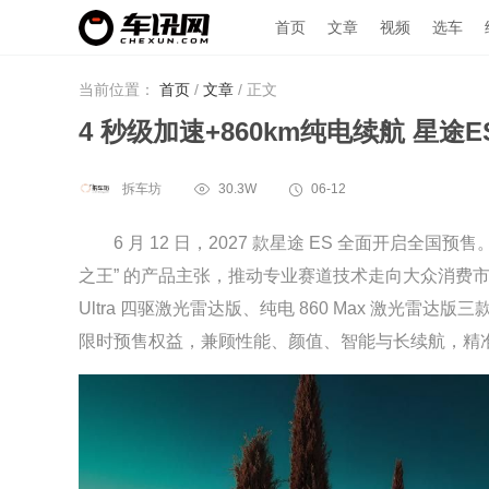
首页
文章
视频
选车
当前位置：
首页
/
文章
/
正文
4 秒级加速+860km纯电续航 星途E
拆车坊
30.3W
06-12
6 月 12 日，2027 款星途 ES 全面开启全国
之王” 的产品主张，推动专业赛道技术走向大众消费市场。
Ultra 四驱激光雷达版、纯电 860 Max 激光雷达版三
限时预售权益，兼顾性能、颜值、智能与长续航，精