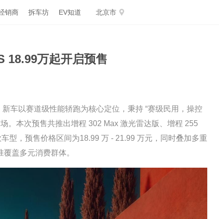
经销商
拆车坊
EV知道
北京市
S 18.99万起开启预售
预售。新车以赛道级性能轿跑为核心定位，秉持 “赛级民用，操控
本次预售共推出增程 302 Max 激光雷达版、增程 255
款车型，预售价格区间为18.99 万 - 21.99 万元，同时叠加多重
准覆盖多元消费群体。