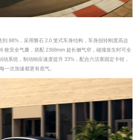
88%，采用磐石 2.0 笼式车身结构，车身扭转刚度高达
 6 枚安全气囊，搭配 2368mm 超长侧气帘，碰撞发生时可全
控制动系统，制动响应速度提升 33%，配合六活塞固定卡钳，
，让每一次加速都更有底气。