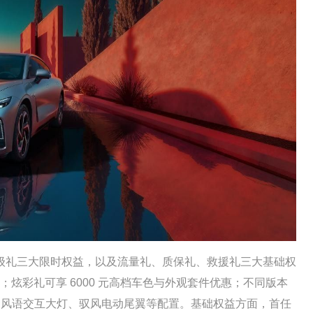
礼三大限时权益，以及流量礼、质保礼、救援礼三大基础权
车金；炫彩礼可享 6000 元高档车色与外观套件优惠；不同版本
SD 风语交互大灯、驭风电动尾翼等配置。基础权益方面，首任