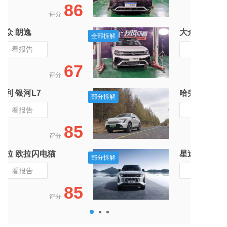
86
评分
大众 朗逸
全部拆解
全部拆解
看报告
67
评分
吉利 银河L7
部分拆解
部分拆解
看报告
85
评分
欧拉 欧拉闪电猫
部分拆解
部分拆解
看报告
85
评分