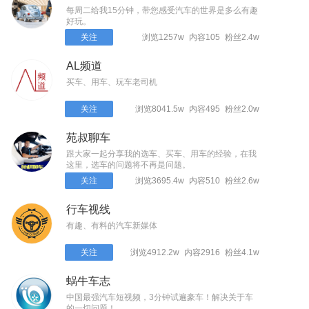
每周二给我15分钟，带您感受汽车的世界是多么有趣
好玩。
关注
浏览1257w
内容105
粉丝2.4w
AL频道
买车、用车、玩车老司机
关注
浏览8041.5w
内容495
粉丝2.0w
苑叔聊车
跟大家一起分享我的选车、买车、用车的经验，在我
这里，选车的问题将不再是问题。
关注
浏览3695.4w
内容510
粉丝2.6w
行车视线
有趣、有料的汽车新媒体
关注
浏览4912.2w
内容2916
粉丝4.1w
蜗牛车志
中国最强汽车短视频，3分钟试遍豪车！解决关于车
的一切问题！