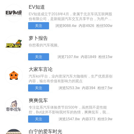
EV知道
EV知道成立于2018年4月，隶属于北京车讯互联网股
份有限公司，是新能源汽车交互共享平台，为用户提
供看车、选车、买车、用车等全生命周期的全面、准
关注
浏览9088.4w
内容4926
粉丝500w
确、快捷的一站式服务。
萝卜报告
你想看的汽车视频。
关注
浏览7107.6w
内容1849
粉丝15w
大家车言论
汽车kol平台，业内资深汽车大咖领衔，生产优质原创
内容，输出有价值有影响力的观点
关注
浏览5253.3w
内容394
粉丝7.5w
爽爽侃车
专注盐系汽车体验类节目500年，虽然我不是性能
控，But这并不影响我对车的热情，爽爽侃车，我是
温爽～
关注
浏览1547.8w
内容373
粉丝3.9w
白宁的爱车时光