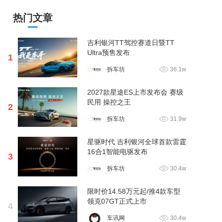
热门文章
吉利银河TT驾控赛道日暨TT
Ultra预售发布
1
拆车坊
36.1w
2027款星途ES上市发布会 赛级
民用 操控之王
2
拆车坊
31.9w
星驱时代 吉利银河全球首款雷霆
16合1智能电驱发布
3
拆车坊
30.4w
限时价14.58万元起/推4款车型
领克07GT正式上市
4
车讯网
30.4w