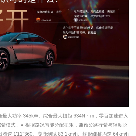
功率 345kW、综合最大扭矩 634N・m，零百加速进入
五种驾驶模式，可根据路况智能分配扭矩，兼顾公路行驶与轻度脱
11"360、麋鹿测试 83.1km/h、蛇形绕桩均速 64km/h