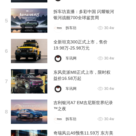
拆车坊直播：多彩中国 闪耀银河
银河战舰700全球鉴赏周
5
拆车坊
30.4w
全新坦克300正式上市，售价
19.98万-25.98万元
6
车讯网
30.4w
东风奕派M8正式上市，限时权
益价16.58万起
7
车讯网
30.4w
吉利银河A7 EM吉尼斯世界纪录
™之夜
8
拆车坊
30.4w
奇瑞风云A9预售11.59万 东方美