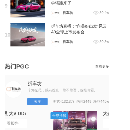
学轿跑来了
9
拆车坊
30.4w
拆车坊直播：“向美好出发”风云
A9全球上市发布会
10
拆车坊
30.3w
热门PGC
查看更多
拆车坊
车海茫茫，眼花缭乱；靠不靠谱，拆给你看。
关注
浏览4132.3万
内容2449
粉丝445w
启辰 大V DDi
全部拆解
全部拆解
看报告