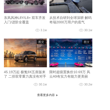
东风风神L8Y/L8+ 双车齐发
从技术自研到全球深耕 解码
入门/进阶全覆盖
奇瑞2000万用户的底气
3.1w
30.1w
图文
图文
45.19万起 极氪9X五座版来
限时超级置换价10.69万 风
了 二排双零重力真没有对手
云A9有实力有能力更美丽
30.1w
30.2w
查看更多内容