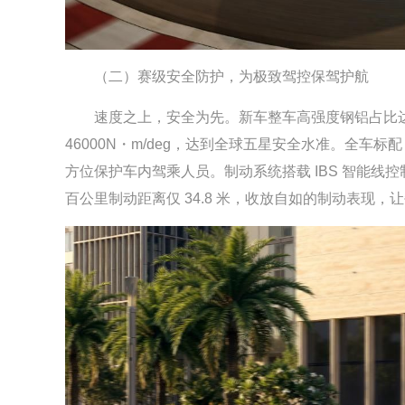
（二）赛级安全防护，为极致驾控保驾护航
速度之上，安全为先。新车整车高强度钢铝占比达到 
46000N・m/deg，达到全球五星安全水准。全车标配
方位保护车内驾乘人员。制动系统搭载 IBS 智能线
百公里制动距离仅 34.8 米，收放自如的制动表现