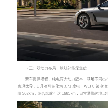
（三）双动力布局，续航补能无焦虑
新车提供增程、纯电两大动力版本，满足不同出行半径
表现优异，1 升油可转化为 3.71 度电，WLTC 馈电油耗
航 302km，综合续航可达 1685km，日常通勤