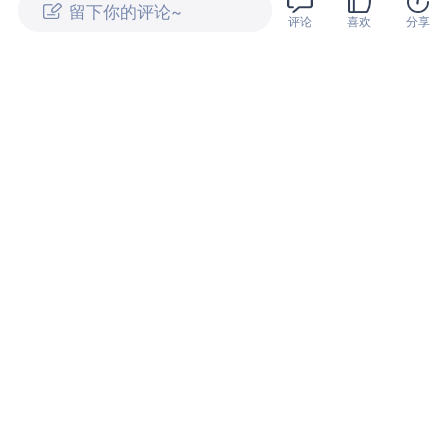
评论
喜欢
分享
上汽名爵MG 07开启预售 预售价12.59万元起
车讯网
30.1万
分享
07-30
总量超2305万个 上半年充电基建数据出炉 私桩成
增长核心
车讯网
30万
分享
07-29