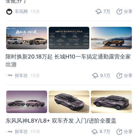
全配齐了
车讯网
7万
分享
1天前
限时换新20.18万起 长城H10一车搞定通勤露营全家
出游
拆车坊
9.1万
分享
1天前
东风风神L8Y/L8+ 双车齐发 入门/进阶全覆盖
拆车坊
9.7万
分享
2天前