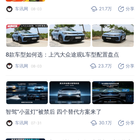
车讯网
21.7万
分享
08-03
8款车型如何选：上汽大众途观L车型配置盘点
车讯网
23.7万
分享
08-03
智驾“小蓝灯”被禁后 四个替代方案来了
车讯网
30.1万
分享
07-31