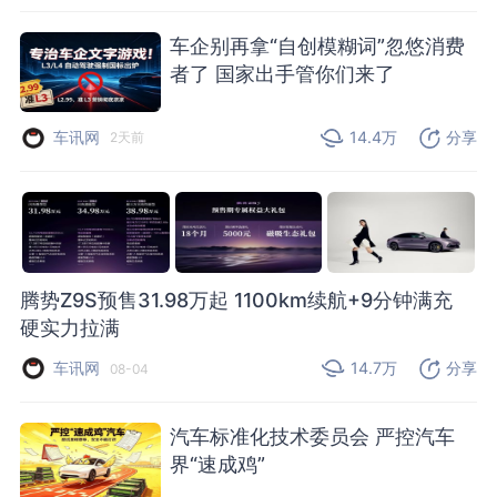
车企别再拿“自创模糊词”忽悠消费
者了 国家出手管你们来了
车讯网
14.4万
分享
2天前
腾势Z9S预售31.98万起 1100km续航+9分钟满充
硬实力拉满
车讯网
14.7万
分享
08-04
汽车标准化技术委员会 严控汽车
界“速成鸡”