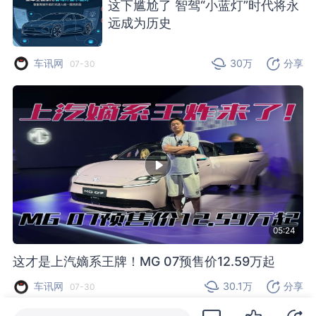
这下尴尬了 智驾“小蓝灯”时代将永
远成为历史
车讯网
30万
分享
07-30
05:24
这才是上汽嫡系王牌！MG 07预售价12.59万起
车讯网
30.1万
分享
07-30