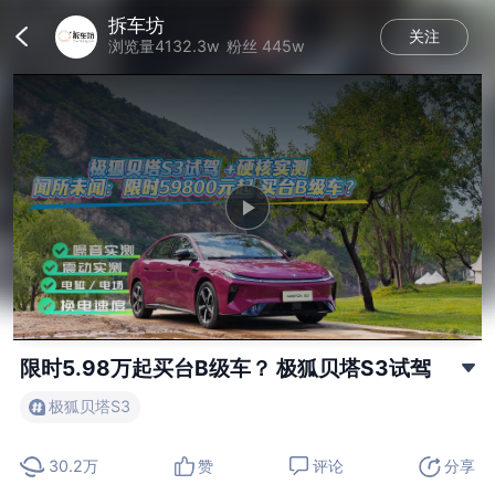
拆车坊
关注
加载中...
浏览量4132.3w
粉丝 445w
This
is
a
modal
window.
Play
Video
限时5.98万起买台B级车？ 极狐贝塔S3试驾
极狐贝塔S3
30.2万
赞
评论
分享