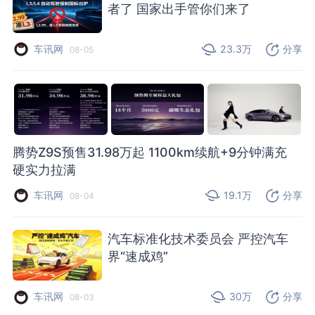
者了 国家出手管你们来了
车讯网
23.3万
分享
08-05
腾势Z9S预售31.98万起 1100km续航+9分钟满充
硬实力拉满
车讯网
19.1万
分享
08-04
汽车标准化技术委员会 严控汽车
界“速成鸡”
车讯网
30万
分享
08-03