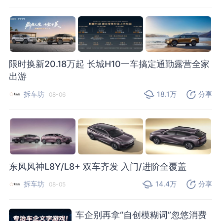
限时换新20.18万起 长城H10一车搞定通勤露营全家
出游
拆车坊
18.1万
分享
08-06
东风风神L8Y/L8+ 双车齐发 入门/进阶全覆盖
拆车坊
14.4万
分享
08-05
车企别再拿“自创模糊词”忽悠消费