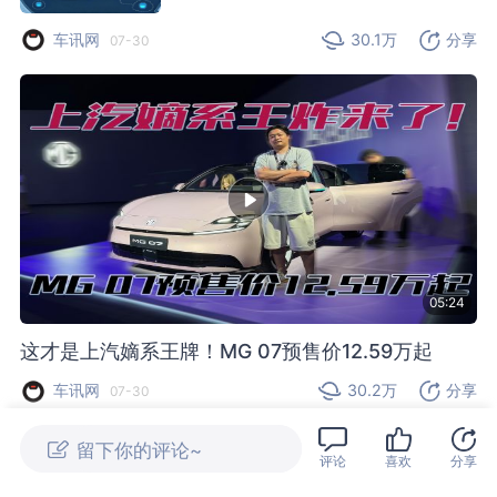
车讯网
30.1万
分享
07-30
05:24
这才是上汽嫡系王牌！MG 07预售价12.59万起
车讯网
30.2万
分享
07-30
评论
喜欢
分享