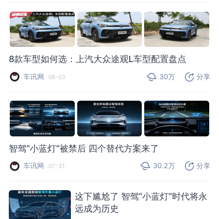
8款车型如何选：上汽大众途观L车型配置盘点
车讯网
30万
分享
08-03
智驾“小蓝灯”被禁后 四个替代方案来了
车讯网
30.2万
分享
07-31
这下尴尬了 智驾“小蓝灯”时代将永
远成为历史