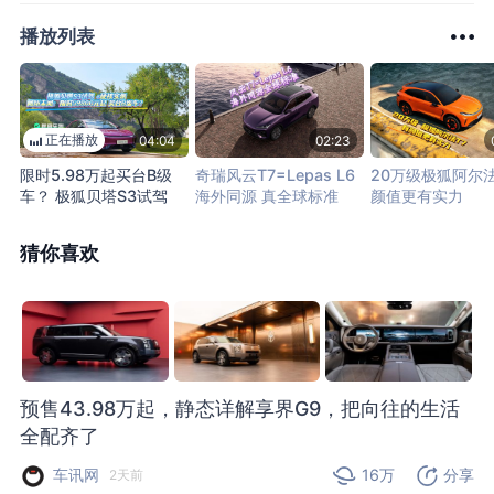
播放列表
正在播放
04:04
02:23
限时5.98万起买台B级
奇瑞风云T7=Lepas L6
20万级极狐阿尔法
车？ 极狐贝塔S3试驾
海外同源 真全球标准
颜值更有实力
猜你喜欢
预售43.98万起，静态详解享界G9，把向往的生活
全配齐了
车讯网
16万
分享
2天前