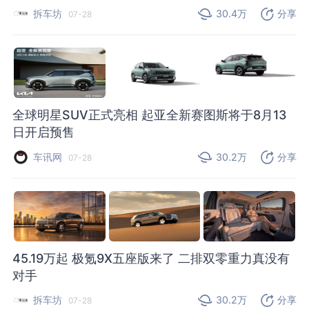
拆车坊
30.4万
分享
07-28
全球明星SUV正式亮相 起亚全新赛图斯将于8月13
日开启预售
车讯网
30.2万
分享
07-28
45.19万起 极氪9X五座版来了 二排双零重力真没有
对手
拆车坊
30.2万
分享
07-28