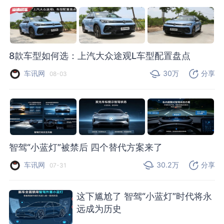
8款车型如何选：上汽大众途观L车型配置盘点
车讯网
30万
分享
08-03
智驾“小蓝灯”被禁后 四个替代方案来了
车讯网
30.2万
分享
07-31
这下尴尬了 智驾“小蓝灯”时代将永
远成为历史