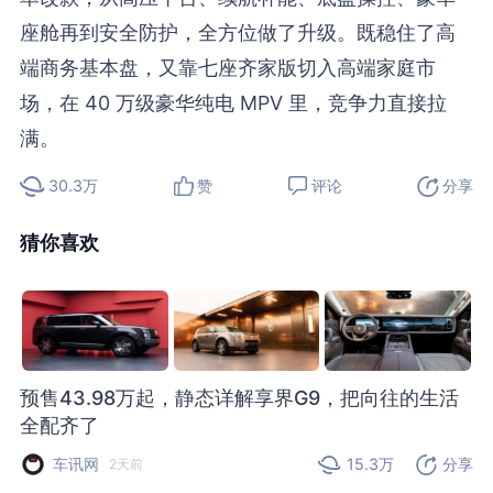
座舱再到安全防护，全方位做了升级。既稳住了高
端商务基本盘，又靠七座齐家版切入高端家庭市
场，在 40 万级豪华纯电 MPV 里，竞争力直接拉
满。
30.3万
赞
评论
分享
猜你喜欢
预售43.98万起，静态详解享界G9，把向往的生活
全配齐了
车讯网
15.3万
分享
2天前