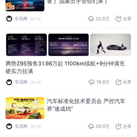
者了 国家出手管你们来了
车讯网
22.6万
分享
08-05
腾势Z9S预售31.98万起 1100km续航+9分钟满充
硬实力拉满
车讯网
18.8万
分享
08-04
汽车标准化技术委员会 严控汽车
界“速成鸡”
车讯网
29.9万
分享
08-03