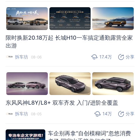
限时换新20.18万起 长城H10一车搞定通勤露营全家
出游
拆车坊
17.4万
分享
08-06
东风风神L8Y/L8+ 双车齐发 入门/进阶全覆盖
拆车坊
14万
分享
08-05
车企别再拿“自创模糊词”忽悠消费