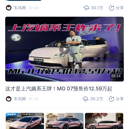
车讯网
30.1万
分享
07-30
05:24
这才是上汽嫡系王牌！MG 07预售价12.59万起
车讯网
30.2万
分享
07-30