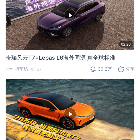
02:23
奇瑞风云T7=Lepas L6海外同源 真全球标准
拆车坊
30.2万
分享
07-27