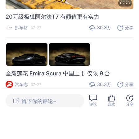
02:23
20万级极狐阿尔法T7 有颜值更有实力
拆车坊
30.3万
分享
07-27
全新莲花 Emira Scura 中国上市 仅限 9 台
汽车志
30.3万
分享
07-27
评论
喜欢
分享