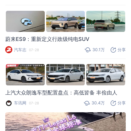
蔚来ES9：重新定义行政级纯电SUV
汽车志
30.1万
分享
07-28
上汽大众朗逸车型配置盘点：高低皆备 丰俭由人
车讯网
30.4万
分享
07-28