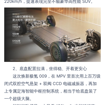
220km/h，提速表现完全不输豪华高性能 SUV。
2、底盘配置拉满，坐得稳、开着更安心
这次焕新极氪 009，在 MPV 里首次用上百万级
闭式双腔空气悬架 + 双阀 CCD 电磁减振器，再加
上专属定海智能中枢控制系统，相当于给底盘装了
一个超级大脑。