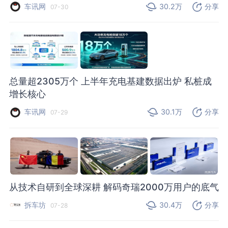
车讯网
30.2万
分享
07-30
总量超2305万个 上半年充电基建数据出炉 私桩成
增长核心
车讯网
30.1万
分享
07-29
从技术自研到全球深耕 解码奇瑞2000万用户的底气
拆车坊
30.4万
分享
07-28