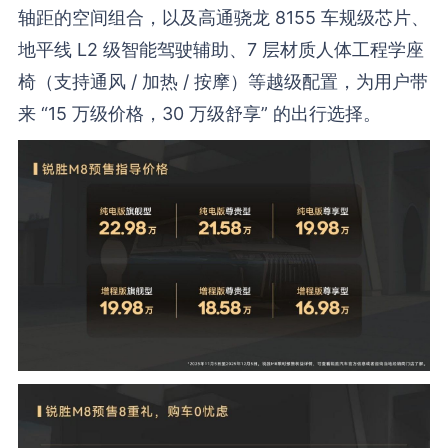
轴距的空间组合，以及高通骁龙 8155 车规级芯片、
地平线 L2 级智能驾驶辅助、7 层材质人体工程学座
椅（支持通风 / 加热 / 按摩）等越级配置，为用户带
来 “15 万级价格，30 万级舒享” 的出行选择。