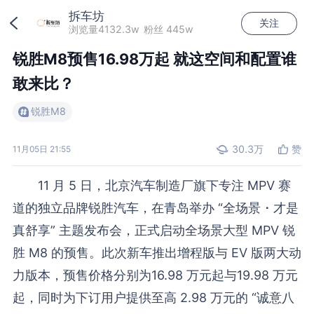
拆车坊
关注
加载中...
浏览量4132.3w
粉丝 445w
锐胜M8预售16.98万起 就这空间和配置谁
敢来比？
锐胜M8
30.3万
赞
11月05日 21:55
11 月 5 日，北京汽车制造厂旗下专注 MPV 赛
道的独立品牌锐胜汽车，在青岛举办 “全场景・才是
真舒享” 主题发布会，正式启动全场景大型 MPV 锐
胜 M8 的预售。此次新车推出增程版与 EV 版两大动
力版本，预售价格分别为16.98 万元起与19.98 万元
起，同时为下订用户提供至高 2.98 万元的 “诚意八