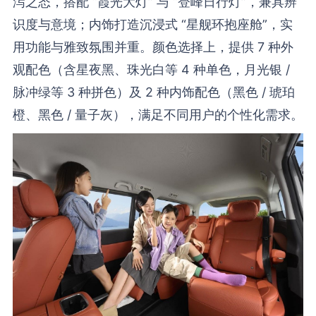
泻之态，搭配 “霞光大灯” 与 “登峰日行灯”，兼具辨
识度与意境；内饰打造沉浸式 “星舰环抱座舱”，实
用功能与雅致氛围并重。颜色选择上，提供 7 种外
观配色（含星夜黑、珠光白等 4 种单色，月光银 /
脉冲绿等 3 种拼色）及 2 种内饰配色（黑色 / 琥珀
橙、黑色 / 量子灰），满足不同用户的个性化需求。