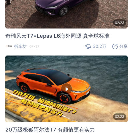
02:23
奇瑞风云T7=Lepas L6海外同源 真全球标准
拆车坊
30.2万
分享
07-27
02:23
20万级极狐阿尔法T7 有颜值更有实力