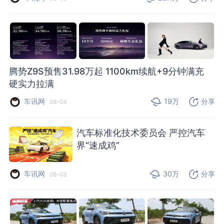
腾势Z9S预售31.98万起 1100km续航+9分钟满充
硬实力拉满
车讯网
19万
分享
08-04
汽车标准化技术委员会 严控汽车
界“速成鸡”
车讯网
30万
分享
08-03