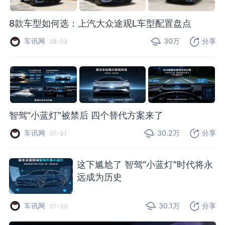
8款车型如何选：上汽大众途观L车型配置盘点
车讯网
30万
分享
08-03
智驾“小蓝灯”被禁后 四个替代方案来了
车讯网
30.2万
分享
07-31
这下尴尬了 智驾“小蓝灯”时代将永
远成为历史
车讯网
30.1万
分享
07-30