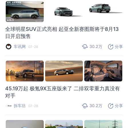
全球明星SUV正式亮相 起亚全新赛图斯将于8月13
日开启预售
车讯网
30.2万
分享
07-28
45.19万起 极氪9X五座版来了 二排双零重力真没有
对手
拆车坊
30.2万
分享
07-28