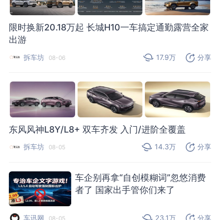
限时换新20.18万起 长城H10一车搞定通勤露营全家
出游
拆车坊
17.9万
分享
08-06
东风风神L8Y/L8+ 双车齐发 入门/进阶全覆盖
拆车坊
14.3万
分享
08-05
车企别再拿“自创模糊词”忽悠消费
者了 国家出手管你们来了
车讯网
23.1万
分享
08-05