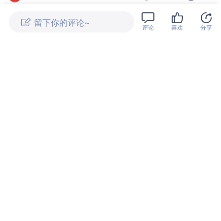
评论
喜欢
分享
03:32
全新坦克300交付现场火爆 不再只是越野玩具
车讯网
30.2万
分享
07-27