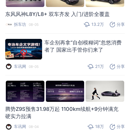
东风风神L8Y/L8+ 双车齐发 入门/进阶全覆盖
拆车坊
13.2万
分享
08-05
车企别再拿“自创模糊词”忽悠消费
者了 国家出手管你们来了
车讯网
21万
分享
08-05
腾势Z9S预售31.98万起 1100km续航+9分钟满充
硬实力拉满
车讯网
18万
分享
08-04