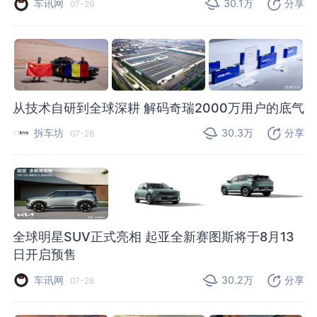
车讯网
30.1万
分享
07-29
从技术自研到全球深耕 解码奇瑞2000万用户的底气
拆车坊
30.3万
分享
07-28
全球明星SUV正式亮相 起亚全新赛图斯将于8月13
日开启预售
车讯网
30.2万
分享
07-28