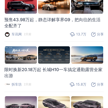
预售43.98万起，静态详解享界G9，把向往的生活
全配齐了
车讯网
13.7万
分享
2天前
限时换新20.18万起 长城H10一车搞定通勤露营全家
出游
拆车坊
15.8万
分享
2天前