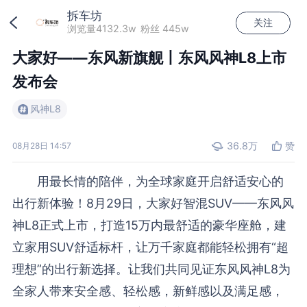
拆车坊
关注
加载中...
浏览量4132.3w
粉丝 445w
大家好——东风新旗舰丨东风风神L8上市
发布会
风神L8
36.8万
赞
08月28日 14:57
用最长情的陪伴，为全球家庭开启舒适安心的
出行新体验！8月29日，大家好智混SUV——东风风
神L8正式上市，打造15万内最舒适的豪华座舱，建
立家用SUV舒适标杆，让万千家庭都能轻松拥有“超
理想”的出行新选择。让我们共同见证东风风神L8为
全家人带来安全感、轻松感，新鲜感以及满足感，