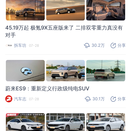
45.19万起 极氪9X五座版来了 二排双零重力真没有
对手
拆车坊
30.2万
分享
07-28
蔚来ES9：重新定义行政级纯电SUV
汽车志
30.1万
分享
07-28