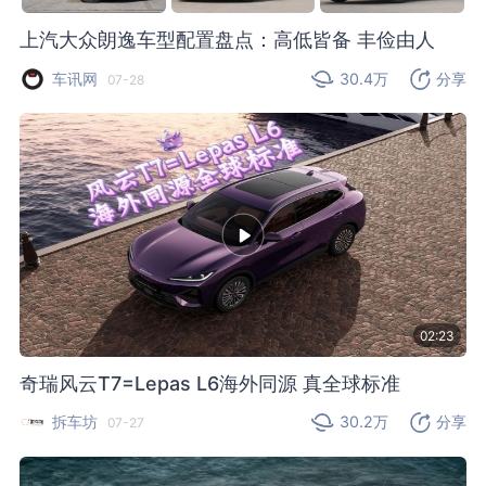
上汽大众朗逸车型配置盘点：高低皆备 丰俭由人
车讯网
30.4万
分享
07-28
02:23
奇瑞风云T7=Lepas L6海外同源 真全球标准
拆车坊
30.2万
分享
07-27