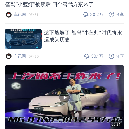
智驾“小蓝灯”被禁后 四个替代方案来了
车讯网
30.2万
分享
07-31
这下尴尬了 智驾“小蓝灯”时代将永
远成为历史
车讯网
30.1万
分享
07-30
05:24