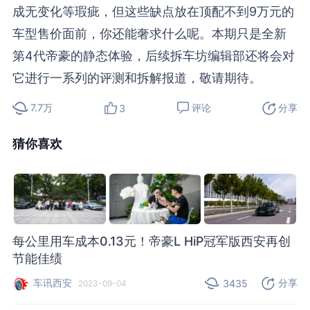
成无变化等瑕疵，但这些缺点放在顶配不到9万元的
车型售价面前，你还能奢求什么呢。本期只是全新
第4代帝豪的静态体验，后续拆车坊编辑部还将会对
它进行一系列的评测和拆解报道，敬请期待。
7.7万
评论
分享
3
猜你喜欢
每公里用车成本0.13元！帝豪L HiP冠军版西安再创
节能佳绩
车讯西安
分享
3435
2023-09-04