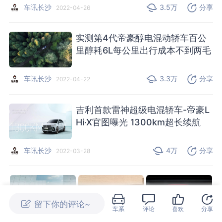
车讯长沙
3.5万
分享
2022-04-26
实测第4代帝豪醇电混动轿车百公
里醇耗6L每公里出行成本不到两毛
车讯长沙
3.3万
分享
2022-04-22
吉利首款雷神超级电混轿车-帝豪L
Hi·X官图曝光 1300km超长续航
车讯长沙
4万
分享
2022-03-28
车系
评论
喜欢
分享