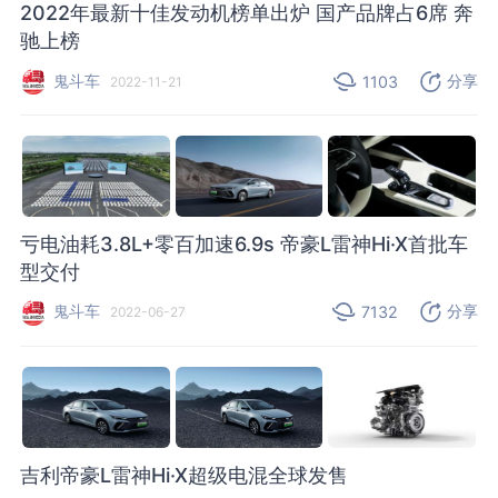
2022年最新十佳发动机榜单出炉 国产品牌占6席 奔
驰上榜
鬼斗车
分享
1103
2022-11-21
亏电油耗3.8L+零百加速6.9s 帝豪L雷神Hi·X首批车
型交付
鬼斗车
分享
7132
2022-06-27
吉利帝豪L雷神Hi·X超级电混全球发售