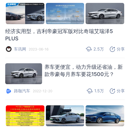
经济实用型，吉利帝豪冠军版对比奇瑞艾瑞泽5
PLUS
车讯网
2.5万
分享
2023-06-16
养车更便宜，动力升级还省油，新
款帝豪每月养车要花1500元？
路咖汽车
1.5万
分享
2022-12-20