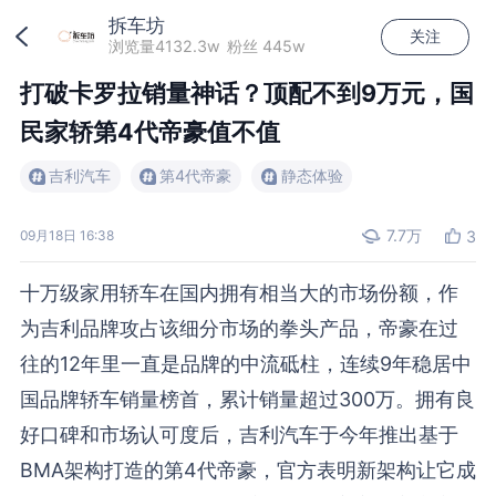
拆车坊
关注
加载中...
浏览量4132.3w
粉丝 445w
打破卡罗拉销量神话？顶配不到9万元，国
民家轿第4代帝豪值不值
吉利汽车
第4代帝豪
静态体验
7.7万
09月18日 16:38
3
十万级家用轿车在国内拥有相当大的市场份额，作
为吉利品牌攻占该细分市场的拳头产品，帝豪在过
往的12年里一直是品牌的中流砥柱，连续9年稳居中
国品牌轿车销量榜首，累计销量超过300万。拥有良
好口碑和市场认可度后，吉利汽车于今年推出基于
BMA架构打造的第4代帝豪，官方表明新架构让它成